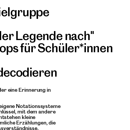
ielgruppe
er Legende nach"
ps für Schüler*innen
 decodieren
er eine Erinnerung in
 eigene Notationssysteme
hlüssel, mit dem andere
ntstehen kleine
liche Erzählungen, die
ssverständnisse,