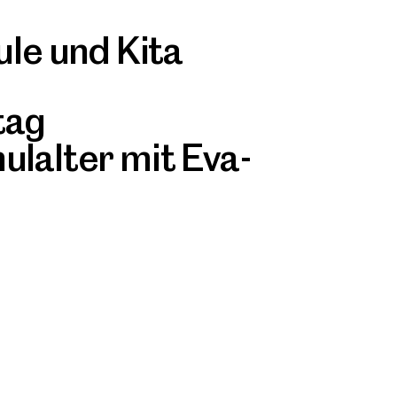
ule und Kita
tag
ulalter mit Eva-