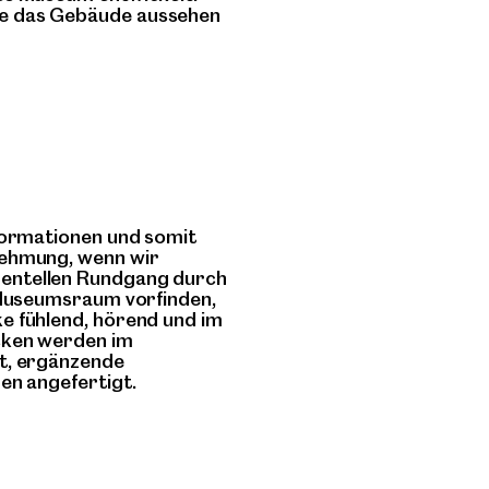
de das Gebäude aussehen
nformationen und somit
nehmung, wenn wir
entellen Rundgang durch
m Museumsraum vorfinden,
e fühlend, hörend und im
cken werden im
zt, ergänzende
en angefertigt.