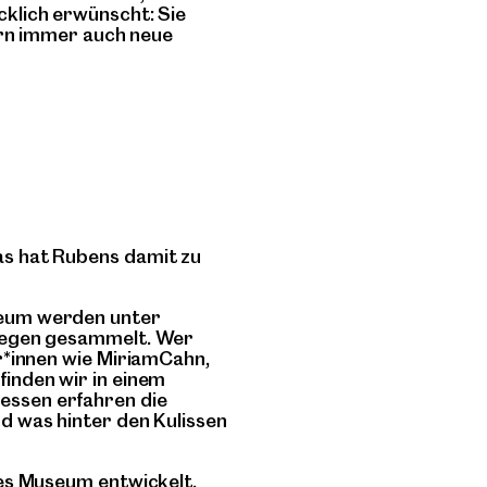
klich erwünscht: Sie
ern immer auch neue
s hat Rubens damit zu
eum werden unter
iegen gesammelt. Wer
r*innen wie MiriamCahn,
inden wir in einem
ssen erfahren die
 was hinter den Kulissen
es Museum entwickelt.