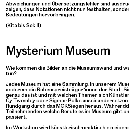
Abweichungen und Übersetzungsfehler sind ausdrüc
zeigen, dass Notationen nicht nur festhalten, sond
Bedeutungen hervorbringen.
(Kita bis Sek II)
Mysterium Museum
Wie kommen die Bilder an die Museumswand und wa
tun?
Jedes Museum hat eine Sammlung. In unserem Mus
anderem die Rubenspreisträger*innen der Stadt S
genau das ist und mit welchen Themen sich Künstle
Cy Twombly oder Sigmar Polke auseinandersetzen f
Rundgang durch das MGKSiegen heraus. Währendde
Teilnehmenden welche Berufe es im Museum gibt und
passiert.
Im Workshop wird künstlerisch-praktisch ein eigen