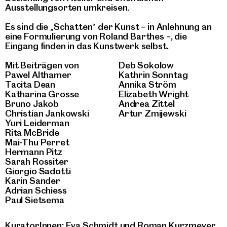
Ausstellungsorten umkreisen.
Es sind die „Schatten“ der Kunst – in Anlehnung an
eine Formulierung von Roland Barthes –, die
Eingang finden in das Kunstwerk selbst.
Mit Beiträgen von
Deb Sokolow
Pawel Althamer
Kathrin Sonntag
Tacita Dean
Annika Ström
Katharina Grosse
Elizabeth Wright
Bruno Jakob
Andrea Zittel
Christian Jankowski
Artur Zmijewski
Yuri Leiderman
Rita McBride
Mai-Thu Perret
Hermann Pitz
Sarah Rossiter
Giorgio Sadotti
Karin Sander
Adrian Schiess
Paul Sietsema
KuratorInnen: Eva Schmidt und Roman Kurzmeyer