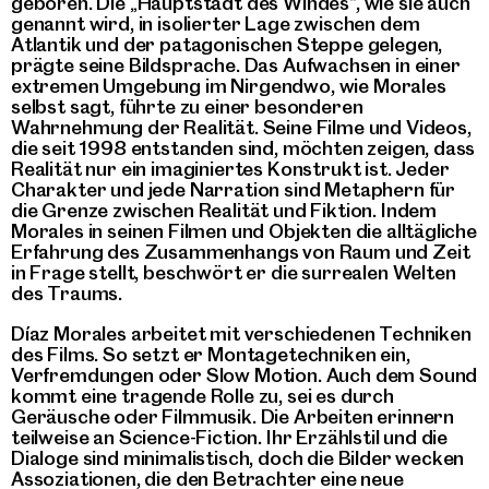
geboren. Die „Hauptstadt des Windes“, wie sie auch
genannt wird, in isolierter Lage zwischen dem
Atlantik und der patagonischen Steppe gelegen,
prägte seine Bildsprache. Das Aufwachsen in einer
extremen Umgebung im Nirgendwo, wie Morales
selbst sagt, führte zu einer besonderen
Wahrnehmung der Realität. Seine Filme und Videos,
die seit 1998 entstanden sind, möchten zeigen, dass
Realität nur ein imaginiertes Konstrukt ist. Jeder
Charakter und jede Narration sind Metaphern für
die Grenze zwischen Realität und Fiktion. Indem
Morales in seinen Filmen und Objekten die alltägliche
Erfahrung des Zusammenhangs von Raum und Zeit
in Frage stellt, beschwört er die surrealen Welten
des Traums.
Díaz Morales arbeitet mit verschiedenen Techniken
des Films. So setzt er Montagetechniken ein,
Verfremdungen oder Slow Motion. Auch dem Sound
kommt eine tragende Rolle zu, sei es durch
Geräusche oder Filmmusik. Die Arbeiten erinnern
teilweise an Science-Fiction. Ihr Erzählstil und die
Dialoge sind minimalistisch, doch die Bilder wecken
Assoziationen, die den Betrachter eine neue