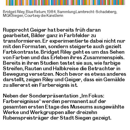
Bridget Riley, Blue Return, 1984, Sammlung Lambrecht-Schadeberg,
MGKSiegen, Courtesy die Künstlerin
Rupprecht Geiger hat bereits früh daran
gearbeitet, Bilder ganz in Farbfelder zu
transformieren. Er experimentierte dabei nicht nur
mit den Formaten, sondern steigerte auch gezielt
Farbkontraste. Bridget Riley geht es um das Sehen
von Farben und das Erleben ihres Zusammenspiels.
Bereits in ihren Studien testet sie aus, wie farbige
Streifen, Rauten und Halbkreise die Betrachter in
Bewegung versetzen. Noch bevor es etwas anderes
darstellt, zeigen Riley und Geiger, dass ein Gemälde
zu allererst ein Farbereignis ist.
Neben der Sonderpräsentation „Im Fokus:
Farbereignisse“ werden permanent auf der
gesamten ersten Etage des Museums ausgewählte
Werke und Werkgruppen aller dreizehn
Rubenspreisträger der Stadt Siegen gezeigt.