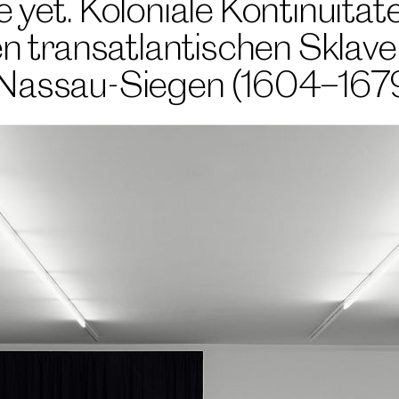
 yet. Koloniale Kontinuitäte
en transatlantischen Sklave
 Nassau-Siegen (1604–1679