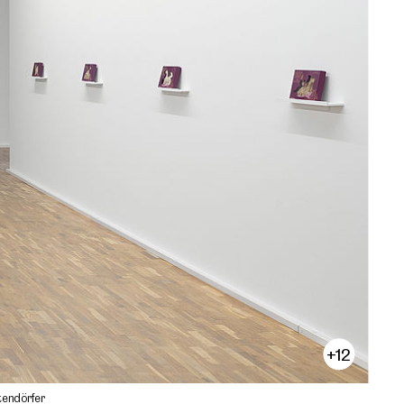
+12
tendörfer