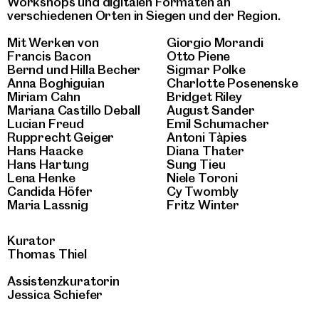
Workshops und digitalen Formaten an
verschiedenen Orten in Siegen und der Region.
Mit Werken von
Giorgio Morandi
Francis Bacon
Otto Piene
Bernd und Hilla Becher
Sigmar Polke
Anna Boghiguian
Charlotte Posenenske
Miriam Cahn
Bridget Riley
Mariana Castillo Deball
August Sander
Lucian Freud
Emil Schumacher
Rupprecht Geiger
Antoni Tàpies
Hans Haacke
Diana Thater
Hans Hartung
Sung Tieu
Lena Henke
Niele Toroni
Candida Höfer
Cy Twombly
Maria Lassnig
Fritz Winter
Kurator
Thomas Thiel
Assistenzkuratorin
Jessica Schiefer