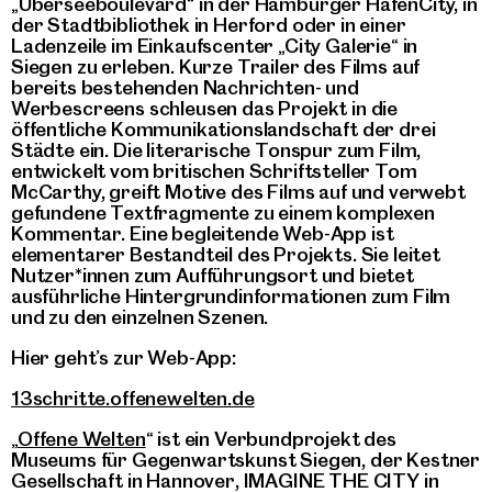
„Überseeboulevard“ in der Hamburger HafenCity, in
der Stadtbibliothek in Herford oder in einer
Ladenzeile im Einkaufscenter „City Galerie“ in
Siegen zu erleben. Kurze Trailer des Films auf
bereits bestehenden Nachrichten- und
Werbescreens schleusen das Projekt in die
öffentliche Kommunikationslandschaft der drei
Städte ein. Die literarische Tonspur zum Film,
entwickelt vom britischen Schriftsteller Tom
McCarthy, greift Motive des Films auf und verwebt
gefundene Textfragmente zu einem komplexen
Kommentar. Eine begleitende Web-App ist
elementarer Bestandteil des Projekts. Sie leitet
Nutzer*innen zum Aufführungsort und bietet
ausführliche Hintergrundinformationen zum Film
und zu den einzelnen Szenen.
Hier geht’s zur Web-App:
13schritte.offenewelten.de
„
Offene Welten
“ ist ein Verbundprojekt des
Museums für Gegenwartskunst Siegen, der Kestner
Gesellschaft in Hannover, IMAGINE THE CITY in