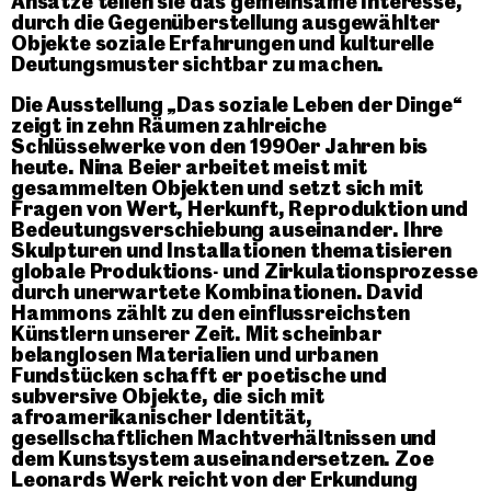
Ansätze teilen sie das gemeinsame Interesse,
durch die Gegenüberstellung ausgewählter
Objekte soziale Erfahrungen und kulturelle
Deutungsmuster sichtbar zu machen.
Die Ausstellung „Das soziale Leben der Dinge“
zeigt in zehn Räumen zahlreiche
Schlüsselwerke von den 1990er Jahren bis
heute. Nina Beier arbeitet meist mit
gesammelten Objekten und setzt sich mit
Fragen von Wert, Herkunft, Reproduktion und
Bedeutungsverschiebung auseinander. Ihre
Skulpturen und Installationen thematisieren
globale Produktions- und Zirkulationsprozesse
durch unerwartete Kombinationen. David
Hammons zählt zu den einflussreichsten
Künstlern unserer Zeit. Mit scheinbar
belanglosen Materialien und urbanen
Fundstücken schafft er poetische und
subversive Objekte, die sich mit
afroamerikanischer Identität,
gesellschaftlichen Machtverhältnissen und
dem Kunstsystem auseinandersetzen. Zoe
Leonards Werk reicht von der Erkundung