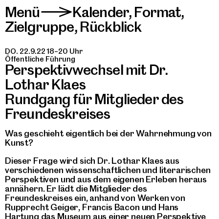
Menü
Kalender
,
Format
,
>
Zielgruppe
,
Rückblick
DO. 22.9.22 18–20 Uhr
Öffentliche Führung
Perspektivwechsel mit Dr.
Lothar Klaes
Rundgang für Mitglieder des
Freundeskreises
Was geschieht eigentlich bei der Wahrnehmung von
Kunst?
Dieser Frage wird sich Dr. Lothar Klaes aus
verschiedenen wissenschaftlichen und literarischen
Perspektiven und aus dem eigenen Erleben heraus
annähern. Er lädt die Mitglieder des
Freundeskreises ein, anhand von Werken von
Rupprecht Geiger, Francis Bacon und Hans
Hartung das Museum aus einer neuen Perspektive