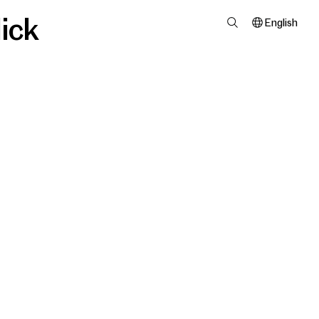
ick
English