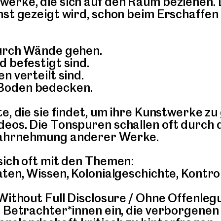
erke, die sich auf den Raum beziehen. 
nst gezeigt wird, schon beim Erschaffe
durch Wände gehen.
 befestigt sind.
n verteilt sind.
Boden bedecken.
e, die sie findet, um ihre Kunstwerke zu
deos. Die Tonspuren schallen oft durch
Wahrnehmung anderer Werke.
sich oft mit den Themen:
ten, Wissen, Kolonialgeschichte, Kontro
Without Full Disclosure / Ohne Offenlegu
e Betrachter*innen ein, die verborgenen