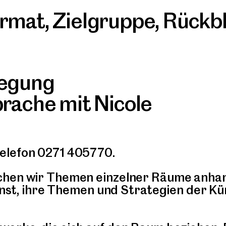
rmat
,
Zielgruppe
,
Rückbl
legung
prache mit Nicole
elefon 0271 405770.
chen wir Themen einzelner Räume anhan
Kunst, ihre Themen und Strategien der K