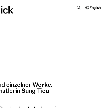
ick
English
d einzelner Werke.
ünstlerin Sung Tieu