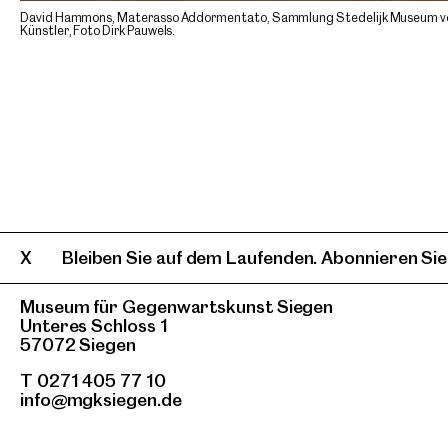
David Hammons, Materasso Addormentato, Sammlung Stedelijk Museum voo
Künstler, Foto Dirk Pauwels.
Bleiben Sie auf dem Laufenden. Abonnieren Sie
Museum für Gegenwartskunst Siegen
Unteres Schloss 1
57072 Siegen
T 0271 405 77 10
info@mgksiegen.de