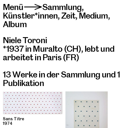
Menü
Sammlung
,
>
Künstler*innen
,
Zeit
,
Medium
,
Album
Niele Toroni
*1937 in Muralto (CH), lebt und
arbeitet in Paris (FR)
13 Werke in der Sammlung
und
1
Publikation
Sans Titre
1974