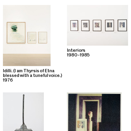
Interiors
1980–1985
Idilli. (I am Thyrsis of Etna
blessed with a tuneful voice.)
1976