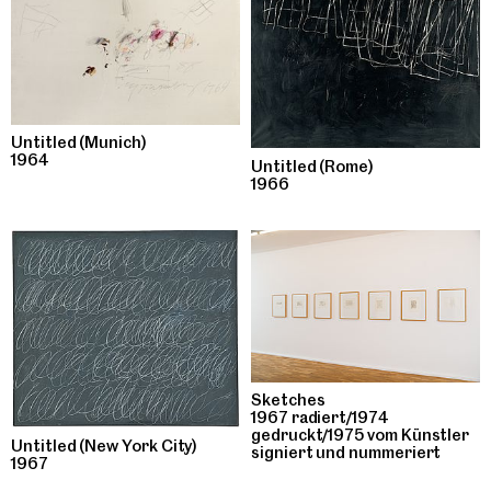
Untitled (Munich)
1964
Untitled (Rome)
1966
Sketches
1967 radiert/1974
gedruckt/1975 vom Künstler
Untitled (New York City)
signiert und nummeriert
1967