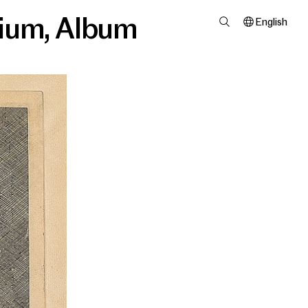
ium
,
Album
English