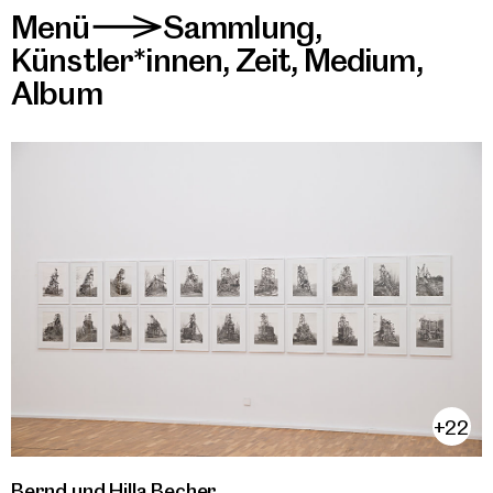
Menü
Sammlung
,
>
Künstler*innen
,
Zeit
,
Medium
,
Album
+22
Bernd und Hilla Becher