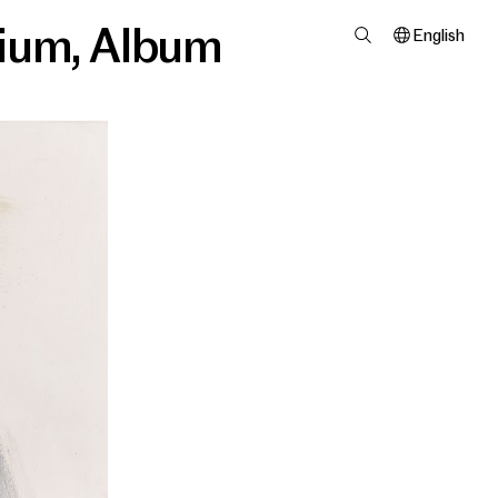
ium
,
Album
English