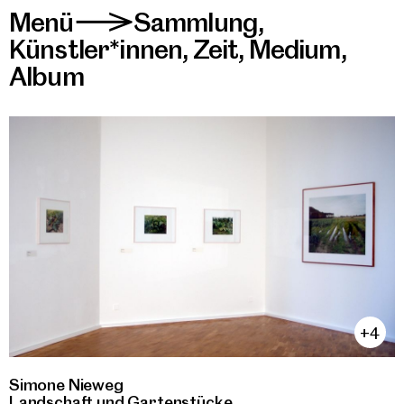
Menü
Sammlung
,
>
Künstler*innen
,
Zeit
,
Medium
,
Album
+4
Simone Nieweg
Landschaft und Gartenstücke