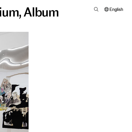
ium
,
Album
English