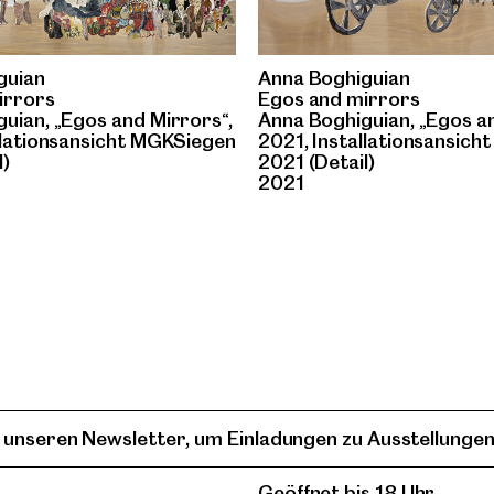
guian
Anna Boghiguian
irrors
Egos and mirrors
uian, „Egos and Mirrors“,
Anna Boghiguian, „Egos an
llationsansicht MGKSiegen
2021, Installationsansic
l)
2021 (Detail)
2021
 unseren Newsletter, um Einladungen zu Ausstellungen
Geöffnet bis 18 Uhr