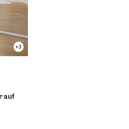
+3
r auf