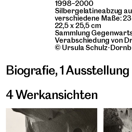
1998–2000
Silbergelatineabzug au
verschiedene Maße: 23 x
22,5 x 25,5 cm
Sammlung Gegenwartsku
Verabschiedung von Dr.
© Ursula Schulz-Dorn
Biografie
,
1 Ausstellung
4 Werkansichten