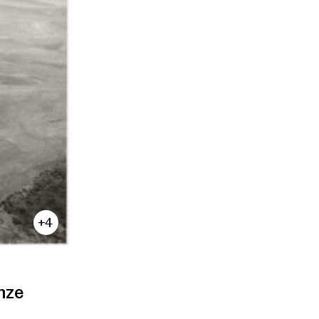
+4
nze