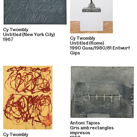
Cy Twombly
Untitled (New York City)
Cy Twombly
1967
Untitled (Rome)
1990 Guss/1980/81 Entwurf
Gips
Antoni Tàpies
Gris amb rectangles
impresos
Cy Twombly