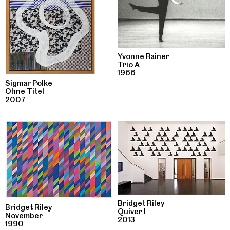
Yvonne Rainer
Trio A
1966
Sigmar Polke
Ohne Titel
2007
Bridget Riley
Bridget Riley
Quiver I
November
2013
1990