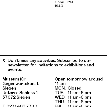
Ohne Titel
1940
Don’t miss any activities. Subscribe to our
newsletter for invitations to exhibitions and
events.
Museum für
Open tomorrow around
Gegenwartskunst
11 am
Siegen
MON.
Closed
Unteres Schloss 1
TUE.
11 am–6 pm
57072 Siegen
WED.
11 am–6 pm
THU.
11 am–8 pm
T 0271 405 77 10
FRI.
11 am–6 pm