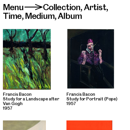
Menu
Collection
,
Artist
,
>
Time
,
Medium
,
Album
Francis Bacon
Francis Bacon
Study for a Landscape after
Study for Portrait (Pope)
Van Gogh
1957
1957