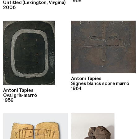
1958
Untitled (Lexington, Virgina)
2006
Antoni Tàpies
Signes blancs sobre marró
1964
Antoni Tàpies
Oval gris-marró
1959