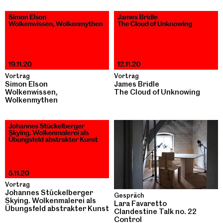
Vortrag
Vortrag
Simon Elson
James Bridle
Wolkenwissen,
The Cloud of Unknowing
Wolkenmythen
Vortrag
Johannes Stückelberger
Gespräch
Skying. Wolkenmalerei als
Lara Favaretto
Übungsfeld abstrakter Kunst
Clandestine Talk no. 22
Control