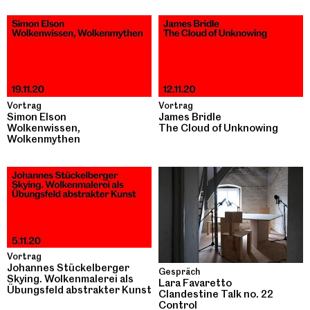
Vortrag
Vortrag
Simon Elson
James Bridle
Wolkenwissen,
The Cloud of Unknowing
Wolkenmythen
Vortrag
Johannes Stückelberger
Gespräch
Skying. Wolkenmalerei als
Lara Favaretto
Übungsfeld abstrakter Kunst
Clandestine Talk no. 22
Control